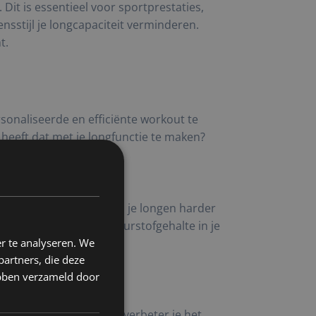
Dit is essentieel voor sportprestaties,
nsstijl je longcapaciteit verminderen.
t.
sonaliseerde en efficiënte workout te
 heeft dat met je longfunctie te maken?
oggaat. Hierdoor moeten je longen harder
iteit, verhoogt het zuurstofgehalte in je
r te analyseren. We
partners, die deze
ebben verzameld door
iermassa op te bouwen, verbeter je het