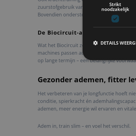
Strikt
zuurstofgebruik van je lichaam. Je spieren
noodzakelijk
Bovendien ondersteunt een sterke rompspi
De Biocircuit-aanpak: veilig, sne
DETAILS WEERG
Wat het Biocircuit zo effectief maakt, is d
machines passen automatisch aan, en je he
op lange termijn – een belangrijke voorwaa
S
Gezonder ademen, fitter l
Strikt noodzakelijke coo
website kan niet goed wo
Het verbeteren van je longfunctie hoeft nie
Naam
conditie, spierkracht én ademhalingscapaci
ademen, meer energie wil ervaren en vitale
VISITOR_PRIVACY_MET
Adem in, train slim – en voel het verschil.