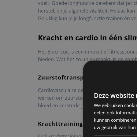
voelt. Goede longfunctie betekent dat je li
herstel, en je algehele vitaliteit. Helaas 
Gelukkig kun je je longfunctie trainen én ve
Kracht en cardio in één sl
Het Biocircuit is een innovatief fitnessco
bieden. Wat het zo uniek maakt, is de combi
Zuurstoftransport optimalisere
Cardiovasculaire oefeningen – zoals fiets
Deze website 
werken om zuurstof naar je spieren te tran
We gebruiken cookie
bloed en versterkt je ademhalingsspieren.
delen ook informatie
kunnen combineren m
Krachttraining: meer spiermassa
uw gebruik van hun
Ook krachttraining draagt bij aan een bete