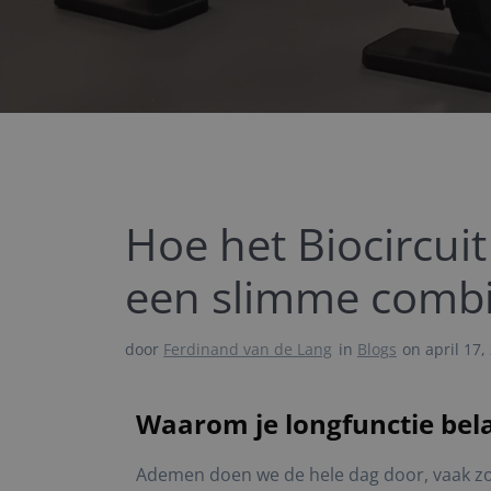
Hoe het Biocircuit
een slimme combi
door
Ferdinand van de Lang
in
Blogs
on april 17,
Waarom je longfunctie bela
Ademen doen we de hele dag door, vaak zonder