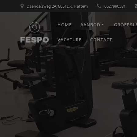
Daendelsweg 2A, 8051DX, Hattem
0627990581
HOME
AANBOD
GROEPSL
VACATURE
CONTACT