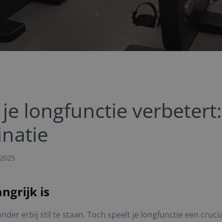
 je longfunctie verbetert
natie
 2025
ngrijk is
 erbij stil te staan. Toch speelt je longfunctie een cruciale