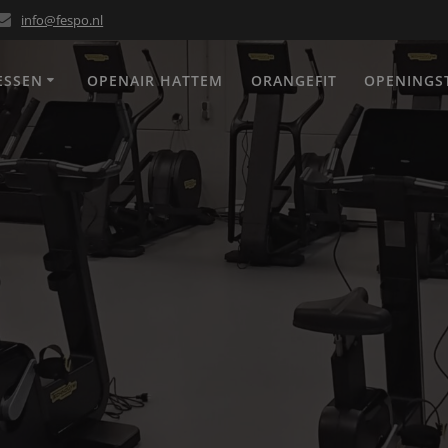
info@fespo.nl
ESSEN
OPENAIR HATTEM
ORANGEFIT
OPENINGS