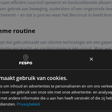
chaam efficiënt zuurstof opneemt en koolstofdioxide afvoert. 
kan een gebrek aan beweging, ouderdom of een ongezonde leve
rbeteren – en dat is precies waar het Biocircuit in beeld kom
imme routine
ncept dat gebruikmaakt van slimme technologie om een geper
natie van kracht- en cardiotraining in één circuit. Maar wat
×
n
en of stepbewegingen – zorgen ervoor dat je hartslag omho
maakt gebruik van cookies.
sporteren. Regelmatige cardio verbetert je ademhalingscapac
s om inhoud en advertenties te personaliseren en om ons verkee
 over uw gebruik van onze site met onze advertentie- en analyse
et andere informatie die u aan hen heeft verstrekt of die zij h
, efficiënter zuurstofgebruik
 diensten.
Privacybeleid
re longfunctie, zij het op een andere manier. Door meer sp