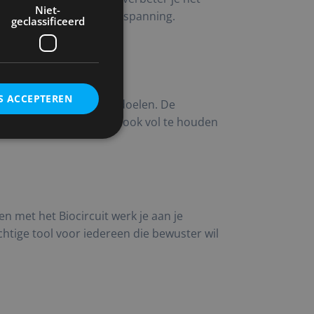
Niet-
 hoeven te werken bij inspanning.
geclassificeerd
echniek.
S ACCEPTEREN
stemd op jouw niveau en doelen. De
een laagdrempelig, maar ook vol te houden
rd
ding en accountbeheer. De
en met het Biocircuit werk je aan je
htige tool voor iedereen die bewuster wil
ming van de gebruiker
site op te slaan. Het
van de bezoeker met
n instellingen, zodat
ekomstige sessies.