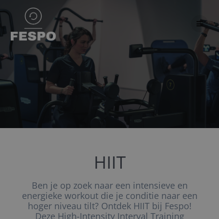
HIIT
Ben je op zoek naar een intensieve en
energieke workout die je conditie naar een
hoger niveau tilt? Ontdek HIIT bij Fespo!
Deze High-Intensity Interval Training