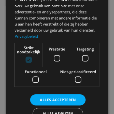
geeft energie en zorgt ervoor dat je nét dat
over uw gebruik van onze site met onze
beetje extra geeft.
advertentie- en analysepartners, die deze
Professionele begeleiding: Onze
kunnen combineren met andere informatie die
instructeurs zorgen voor veilige, effectieve en
u aan hen heeft verstrekt of die zij hebben
uitdagende workouts.
verzameld door uw gebruik van hun diensten.
Klaar om alles uit jezelf te halen? Doe mee met
Privacybeleid
HIIT bij Fespo en ervaar de kracht van korte,
explosieve trainingen!
Strikt
Prestatie
Targeting
noodzakelijk
Functioneel
Niet-geclassificeerd
ALLES ACCEPTEREN
ALLES AFWIJZEN