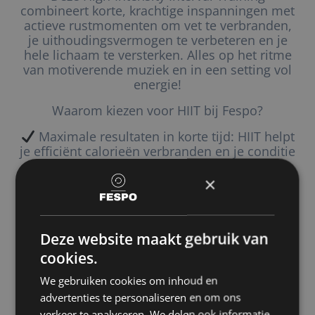
combineert korte, krachtige inspanningen met
actieve rustmomenten om vet te verbranden,
je uithoudingsvermogen te verbeteren en je
hele lichaam te versterken. Alles op het ritme
van motiverende muziek en in een setting vol
energie!
Waarom kiezen voor HIIT bij Fespo?
Maximale resultaten in korte tijd: HIIT helpt
je efficiënt calorieën verbranden en je conditie
razendsnel te verbeteren.
×
Voor elk niveau geschikt: Of je nu net begint
of al ervaren bent, de intensiteit is aanpasbaar
zodat iedereen mee kan doen.
Deze website maakt gebruik van
Boost voor je hele lichaam: Je werkt aan
cookies.
kracht, snelheid én uithoudingsvermogen in
één training.
We gebruiken cookies om inhoud en
advertenties te personaliseren en om ons
Motiverende groepssfeer: Samen trainen
verkeer te analyseren. We delen ook informatie