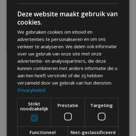
Gewijzigde
Deze website maakt gebruik van
cookies.
Openingstijden op
We gebruiken cookies om inhoud en
Maandag vanaf 1 Juli
advertenties te personaliseren en om ons
verkeer te analyseren. We delen ook informatie
door
admin
in
Nieuws
0
over uw gebruik van onze site met onze
on juni 17, 2025
advertentie- en analysepartners, die deze
kunnen combineren met andere informatie die u
Let op! Vanaf 1 juli veranderen onze
aan hen heeft verstrekt of die zij hebben
openingstijden op maandag. We zijn dan
verzameld door uw gebruik van hun diensten.
’s middags geopend van 15:30 tot 21:30.
Privacybeleid
De openingstijden in de ochtend blijven
Strikt
hetzelfde.​
Prestatie
Targeting
noodzakelijk
Functioneel
Niet-geclassificeerd
Vorige: